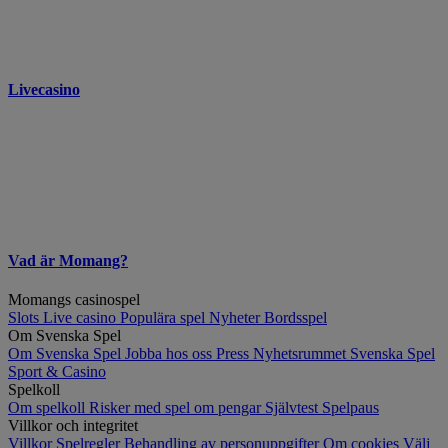
Livecasino
Vad är Momang?
Momangs casinospel
Slots
Live casino
Populära spel
Nyheter
Bordsspel
Om Svenska Spel
Om Svenska Spel
Jobba hos oss
Press
Nyhetsrummet
Svenska Spel
Sport & Casino
Spelkoll
Om spelkoll
Risker med spel om pengar
Självtest
Spelpaus
Villkor och integritet
Villkor
Spelregler
Behandling av personuppgifter
Om cookies
Välj