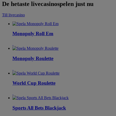
De hetaste livecasinospelen just nu
Till livecasino
Monopoly Roll Em
Monopoly Roulette
World Cup Roulette
Sports All Bets Blackjack