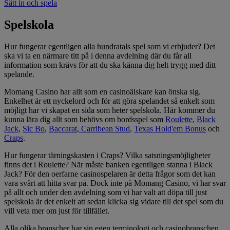
Sätt in och spela
Spelskola
Hur fungerar egentligen alla hundratals spel som vi erbjuder? Det
ska vi ta en närmare titt på i denna avdelning där du får all
information som krävs för att du ska känna dig helt trygg med ditt
spelande.
Momang Casino har allt som en casinoälskare kan önska sig.
Enkelhet är ett nyckelord och för att göra spelandet så enkelt som
möjligt har vi skapat en sida som heter spelskola. Här kommer du
kunna lära dig allt som behövs om bordsspel som
Roulette
,
Black
Jack
,
Sic Bo
,
Baccarat
,
Carribean Stud
,
Texas Hold'em Bonus
och
Craps
.
Hur fungerar tärningskasten i Craps? Vilka satsningsmöjligheter
finns det i Roulette? När måste banken egentligen stanna i Black
Jack? För den oerfarne casinospelaren är detta frågor som det kan
vara svårt att hitta svar på. Dock inte på Momang Casino, vi har svar
på allt och under den avdelning som vi har valt att döpa till just
spelskola är det enkelt att sedan klicka sig vidare till det spel som du
vill veta mer om just för tillfället.
Alla olika branscher har sin egen terminologi och casinobranschen