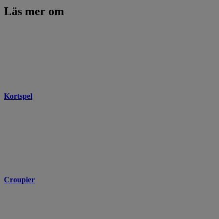
Läs mer om
Kortspel
Croupier