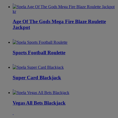
kr
Age Of The Gods Mega Fire Blaze Roulette
Jackpot
Sports Football Roulette
Super Card Blackjack
Vegas All Bets Blackjack