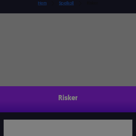
Hem
Spelkoll
Risker
Risker
Risker med spel om