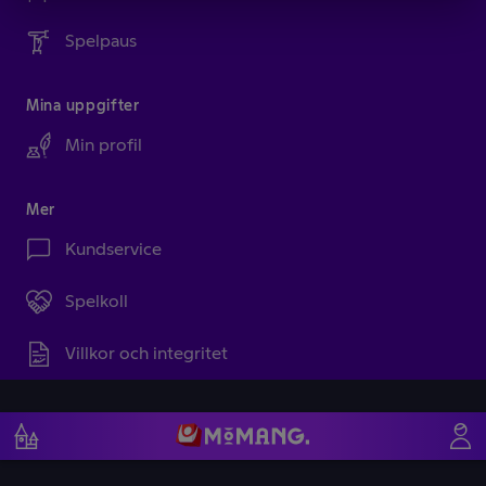
Spelpaus
Mina uppgifter
Min profil
Mer
Kundservice
Spelkoll
Villkor och integritet