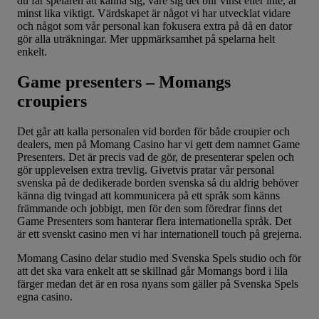
du får spelaren att känna sig, vare sig det blir vinst eller inte, är
minst lika viktigt. Värdskapet är något vi har utvecklat vidare
och något som vår personal kan fokusera extra på då en dator
gör alla uträkningar. Mer uppmärksamhet på spelarna helt
enkelt.
Game presenters – Momangs
croupiers
Det går att kalla personalen vid borden för både croupier och
dealers, men på Momang Casino har vi gett dem namnet Game
Presenters. Det är precis vad de gör, de presenterar spelen och
gör upplevelsen extra trevlig. Givetvis pratar vår personal
svenska på de dedikerade borden svenska så du aldrig behöver
känna dig tvingad att kommunicera på ett språk som känns
främmande och jobbigt, men för den som föredrar finns det
Game Presenters som hanterar flera internationella språk. Det
är ett svenskt casino men vi har internationell touch på grejerna.
Momang Casino delar studio med Svenska Spels studio och för
att det ska vara enkelt att se skillnad går Momangs bord i lila
färger medan det är en rosa nyans som gäller på Svenska Spels
egna casino.