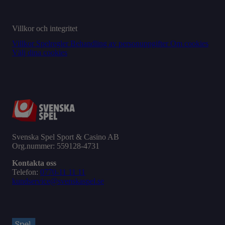
Villkor och integritet
Villkor
Spelregler
Behandling av personuppgifter
Om cookies
Välj dina cookies
Svenska Spel Sport & Casino AB
Org.nummer: 559128-4731
Kontakta oss
Telefon:
0770-11 11 11
kundservice@svenskaspel.se