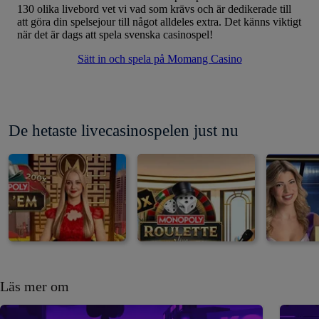
130 olika livebord vet vi vad som krävs och är dedikerade till
att göra din spelsejour till något alldeles extra. Det känns viktigt
när det är dags att spela svenska casinospel!
Sätt in och spela på Momang Casino
De hetaste livecasinospelen just nu
Läs mer om
Monopoly Roll Em
Monopoly Roulette
World Cu