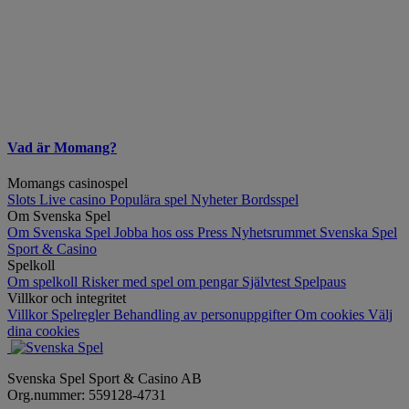
Vad är Momang?
Momangs casinospel
Slots
Live casino
Populära spel
Nyheter
Bordsspel
Om Svenska Spel
Om Svenska Spel
Jobba hos oss
Press
Nyhetsrummet
Svenska Spel
Sport & Casino
Spelkoll
Om spelkoll
Risker med spel om pengar
Självtest
Spelpaus
Villkor och integritet
Villkor
Spelregler
Behandling av personuppgifter
Om cookies
Välj
dina cookies
Svenska Spel Sport & Casino AB
Org.nummer: 559128-4731