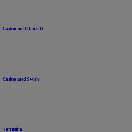
Casino med BankID
Casino med Swish
Nätcasino