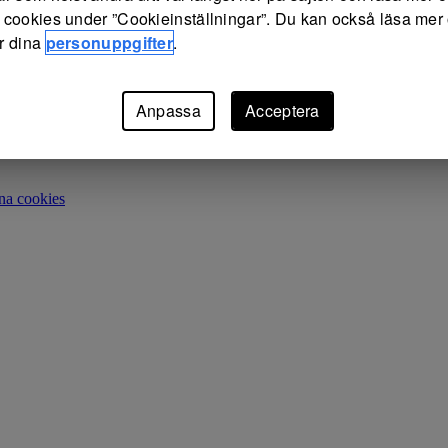
cookies under ”Cookieinställningar”. Du kan också läsa mer 
r dina
personuppgifter
.
Anpassa
Acceptera
port & Casino
ina cookies