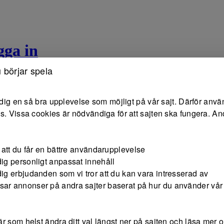
gga in
 börjar spela
e dig en så bra upplevelse som möjligt på vår sajt. Därför anvä
s. Vissa cookies är nödvändiga för att sajten ska fungera. An
ll att du får en bättre användarupplevelse
dig personligt anpassat innehåll
dig erbjudanden som vi tror att du kan vara intresserad av
ar annonser på andra sajter baserat på hur du använder vår 
bokförd i Sverige.
r som helst ändra ditt val längst ner på sajten och läsa mer o