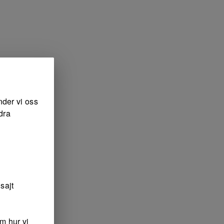
nder vi oss
dra
sajt
m hur vi