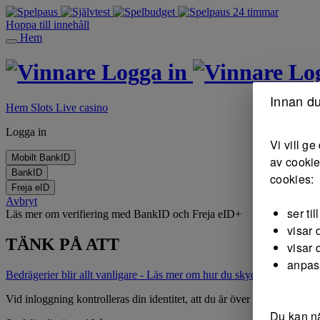
Hoppa till innehåll
Hem
Logga in
Lo
Innan du
Hem
Slots
Live casino
Logga in
Vi vill g
Mobilt BankID
av cookie
BankID
cookies:
Freja eID
Avbryt
ser ti
Läs mer om verifiering med BankID och Freja eID+
visar 
TÄNK PÅ ATT
visar 
anpass
Bedrägerier blir allt vanligare - Läs mer om hur du skyddar dig
Vid inloggning kontrolleras din identitet, att du är över 18 år och folk
Du kan nä