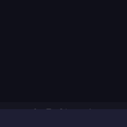
Momangs casinospel