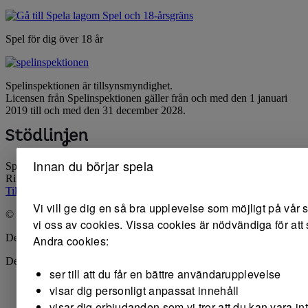
Spel för dig över 18 år
Spelinspektionen är tillsynsmyndighet.
Licensen från Spelinspektionen gäller från och med den 1 januari
2019 till och med den 31 december 2028.
Innan du börjar spela
Spelar du för mycket?
Ring Stödlinjen:
020-81 91 00
Till Stödlinjen
Vi vill ge dig en så bra upplevelse som möjligt på vår 
© Svenska Spel Sport & Casino AB
vi oss av cookies. Vissa cookies är nödvändiga för att 
Denna webbplats är skyddad av upphovsrättslagen (1960-729).
Andra cookies:
Detta omfattar varumärken, text, fotografier, teckningar och bilder.
ser till att du får en bättre användarupplevelse
0 min
visar dig personligt anpassat innehåll
Visa saldo
visar dig erbjudanden som vi tror att du kan vara in