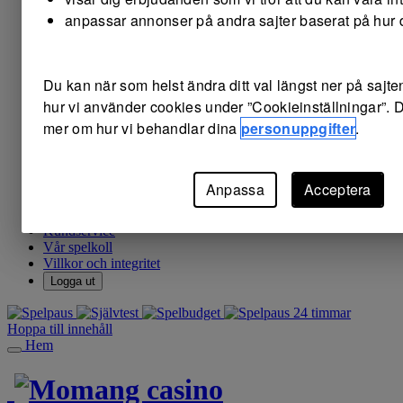
Logga in
Sätt in och spela
anpassar annonser på andra sajter baserat på hur 
Överföringar
Insättning
Uttag
Kontohistorik
Du kan när som helst ändra ditt val längst ner på sajt
1
Spelkoll
hur vi använder cookies under ”Cookieinställningar”. 
Självtest
mer om hur vi behandlar dina
personuppgifter
.
Spelhistorik
Mina gränser
Spelpaus
Mina uppgifter
Anpassa
Acceptera
Min profil
Mer
Kundservice
Vår spelkoll
Villkor och integritet
Logga ut
Hoppa till innehåll
Hem