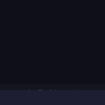
Momangs casinospel