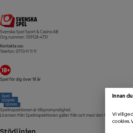
Svenska Spel Sport & Casino AB
Org.nummer: 559128-4731
Kontakta oss
Telefon:
0770-11 11 11
Spel för dig över 18 år
Innan du
Spelinspektionen är tillsynsmyndighet.
Vi vill ge
Licensen från Spelinspektionen gäller från och med den 1 januari 2019 t
cookies. 