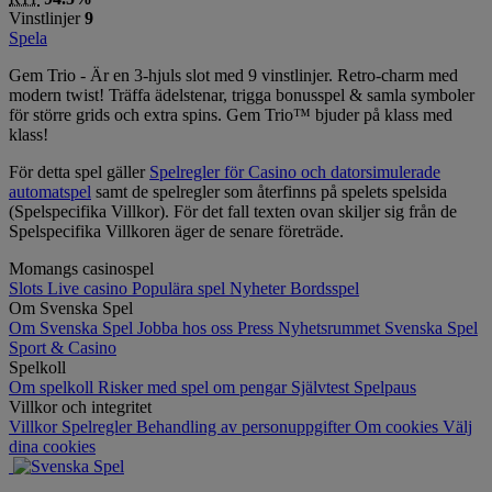
Vinstlinjer
9
Spela
Gem Trio - Är en 3-hjuls slot med 9 vinstlinjer. Retro-charm med
modern twist! Träffa ädelstenar, trigga bonusspel & samla symboler
för större grids och extra spins. Gem Trio™ bjuder på klass med
klass!
För detta spel gäller
Spelregler för Casino och datorsimulerade
automatspel
samt de spelregler som återfinns på spelets spelsida
(Spelspecifika Villkor). För det fall texten ovan skiljer sig från de
Spelspecifika Villkoren äger de senare företräde.
Momangs casinospel
Slots
Live casino
Populära spel
Nyheter
Bordsspel
Om Svenska Spel
Om Svenska Spel
Jobba hos oss
Press
Nyhetsrummet
Svenska Spel
Sport & Casino
Spelkoll
Om spelkoll
Risker med spel om pengar
Självtest
Spelpaus
Villkor och integritet
Villkor
Spelregler
Behandling av personuppgifter
Om cookies
Välj
dina cookies