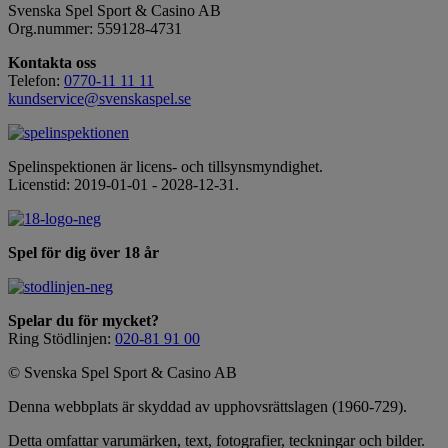
Svenska Spel Sport & Casino AB
Org.nummer: 559128-4731
Kontakta oss
Telefon:
0770-11 11 11
kundservice@svenskaspel.se
Spelinspektionen är licens- och tillsynsmyndighet.
Licenstid: 2019-01-01 - 2028-12-31.
Spel för dig över 18 år
Spelar du för mycket?
Ring Stödlinjen:
020-81 91 00
© Svenska Spel Sport & Casino AB
Denna webbplats är skyddad av upphovsrättslagen (1960-729).
Detta omfattar varumärken, text, fotografier, teckningar och bilder.