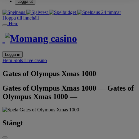
Logga ut
Hoppa till innehåll
Hem
Logga in
Hem
Slots
Live casino
Gates of Olympus Xmas 1000
Gates of Olympus Xmas 1000 — Gates of
Olympus Xmas 1000 —
Stängt