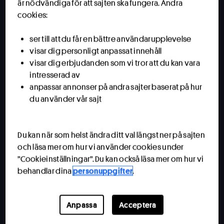
är nödvändiga för att sajten ska fungera. Andra
Leverantör
Yggdrasil
RTP
94%
cookies:
ser till att du får en bättre användarupplevelse
Provspela
Spela
visar dig personligt anpassat innehåll
visar dig erbjudanden som vi tror att du kan vara
FruitPunk - Är en 7-hjuls slot med klustervinster. Klassiska BARs, sjuor
intresserad av
& körsbär lyser i neon i en futuristisk nattstad. FruitPunk™ blandar
anpassar annonser på andra sajter baserat på hur
retrofrukt med elektrobeat & explosiv vinstdesign!
du använder vår sajt
För detta spel gäller
Spelregler för Casino och datorsimulerade
Du kan när som helst ändra ditt val längst ner på sajten
automatspel
samt de spelregler som återfinns på spelets spelsida
(Spelspecifika Villkor). För det fall texten ovan skiljer sig från de
och läsa mer om hur vi använder cookies under
Spelspecifika Villkoren äger de senare företräde.
”Cookieinställningar”. Du kan också läsa mer om hur vi
behandlar dina
personuppgifter
.
Anpassa
Acceptera