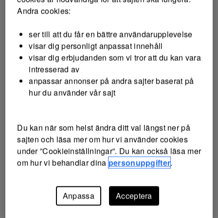
Andra cookies:
Spel för dig över 18 år
ser till att du får en bättre användarupplevelse
visar dig personligt anpassat innehåll
visar dig erbjudanden som vi tror att du kan vara
intresserad av
anpassar annonser på andra sajter baserat på
Spelinspektionen är tillsynsmyndighet.
Licensen från Spelinspektionen gäller från och med den 1
hur du använder vår sajt
januari 2019 till och med den 31 december 2028.
Du kan när som helst ändra ditt val längst ner på
sajten och läsa mer om hur vi använder cookies
Spelar du för mycket?
Ring Stödlinjen:
020-81 91 00
under ”Cookieinställningar”. Du kan också läsa mer
Till Stödlinjen
om hur vi behandlar dina
personuppgifter
.
Anpassa
Acceptera
© Svenska Spel Sport & Casino AB
Denna webbplats är skyddad av upphovsrättslagen (1960-
729).