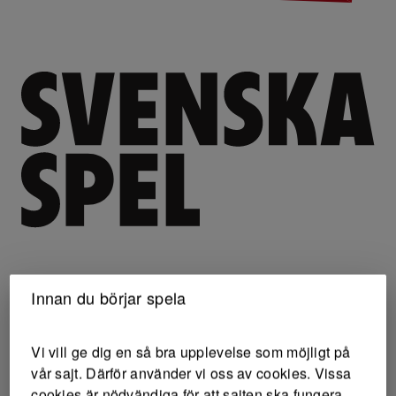
Innan du börjar spela
Svenska Spel Sport & Casino AB
Org.nummer: 559128-4731
Kontakta oss
Vi vill ge dig en så bra upplevelse som möjligt på
Telefon:
0770-11 11 11
vår sajt. Därför använder vi oss av cookies. Vissa
cookies är nödvändiga för att sajten ska fungera.