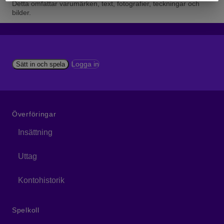
Detta omfattar varumärken, text, fotografier, teckningar och
bilder.
Logga in
Sätt in och spela
Överföringar
Insättning
Uttag
Kontohistorik
Spelkoll