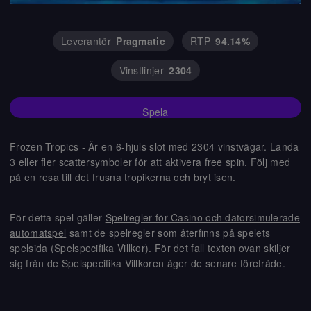
Leverantör
Pragmatic
RTP
94.14%
Vinstlinjer
2304
Spela
Frozen Tropics - Är en 6-hjuls slot med 2304 vinstvägar. Landa
3 eller fler scattersymboler för att aktivera free spin. Följ med
på en resa till det frusna tropikerna och bryt isen.
För detta spel gäller
Spelregler för Casino och datorsimulerade
automatspel
samt de spelregler som återfinns på spelets
spelsida (Spelspecifika Villkor). För det fall texten ovan skiljer
sig från de Spelspecifika Villkoren äger de senare företräde.