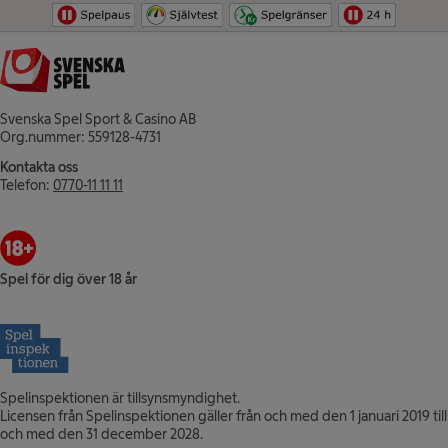
Svenska Spel Sport & Casino AB
Org.nummer: 559128-4731
Kontakta oss
Telefon:
0770-11 11 11
Spel för dig över 18 år
Spelinspektionen är tillsynsmyndighet.
Licensen från Spelinspektionen gäller från och med den 1 januari 2019 till
och med den 31 december 2028.