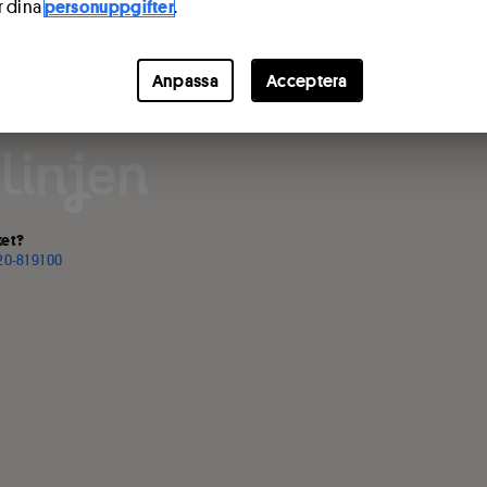
r dina
personuppgifter
.
är licens- och tillsynsmyndighet.
1 - 2028-12-31.
Anpassa
Acceptera
ket?
20-81 91 00