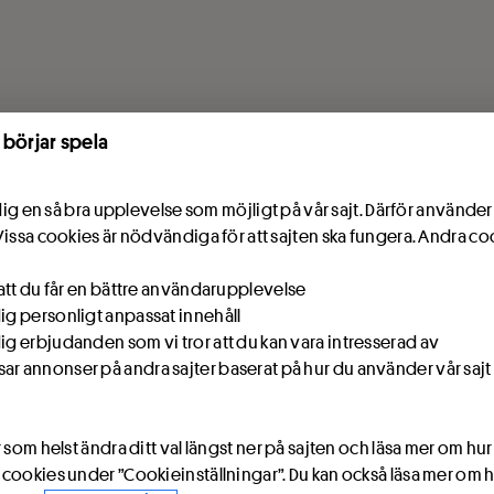
 börjar spela
 dig en så bra upplevelse som möjligt på vår sajt. Därför använder
Vissa cookies är nödvändiga för att sajten ska fungera. Andra co
pel
ll att du får en bättre användarupplevelse
dig personligt anpassat innehåll
t & Casino
dig erbjudanden som vi tror att du kan vara intresserad av
tegritet
ar annonser på andra sajter baserat på hur du använder vår sajt
rsonuppgifter
 som helst ändra ditt val längst ner på sajten och läsa mer om hur
cookies under ”Cookieinställningar”. Du kan också läsa mer om h