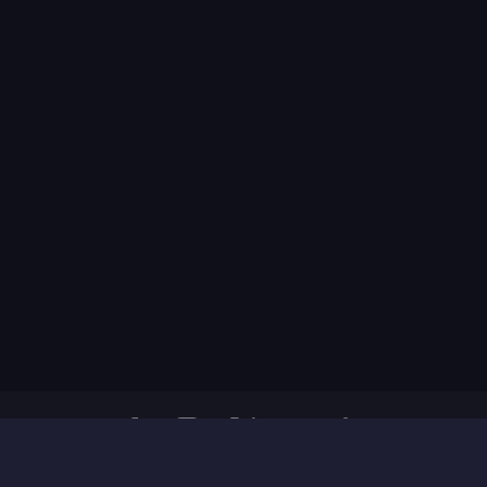
Momangs casinospel