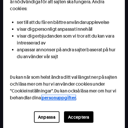
är nödvändiga för att sajten ska fungera. Andra
Leverantör
Thunderkick
RTP
94.22%
cookies:
ser till att du får en bättre användarupplevelse
Provspela
Spela
visar dig personligt anpassat innehåll
visar dig erbjudanden som vi tror att du kan vara
Esqueleto Explosivo 3 - Är en 5x5-hjuls videoslot med
intresserad av
klustervinster. De explosiva sjungande benranglen är tillbaka och
anpassar annonser på andra sajter baserat på hur
denna gång i klusterformat. Vi hittar dock som vanligt ökande
du använder vår sajt
vinstmultiplikatorer i både basspelet och i free spins.
Du kan när som helst ändra ditt val längst ner på sajten
För detta spel gäller
Spelregler för Casino och datorsimulerade
och läsa mer om hur vi använder cookies under
automatspel
samt de spelregler som återfinns på spelets spelsida
(Spelspecifika Villkor). För det fall texten ovan skiljer sig från de
”Cookieinställningar”. Du kan också läsa mer om hur vi
Spelspecifika Villkoren äger de senare företräde.
behandlar dina
personuppgifter
.
Anpassa
Acceptera