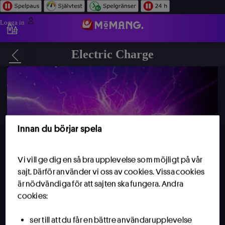
Hoppa till innehåll
Logga in
Electric
Electric Charge
Innan du börjar spela
Vi vill ge dig en så bra upplevelse som möjligt på vår
sajt. Därför använder vi oss av cookies. Vissa cookies
är nödvändiga för att sajten ska fungera. Andra
cookies:
ser till att du får en bättre användarupplevelse