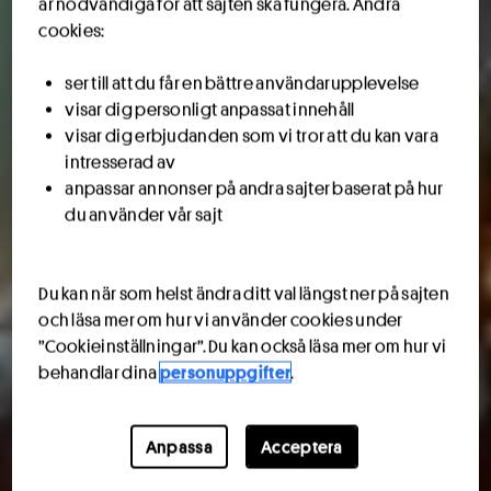
är nödvändiga för att sajten ska fungera. Andra
cookies:
ser till att du får en bättre användarupplevelse
visar dig personligt anpassat innehåll
visar dig erbjudanden som vi tror att du kan vara
intresserad av
anpassar annonser på andra sajter baserat på hur
du använder vår sajt
Du kan när som helst ändra ditt val längst ner på sajten
och läsa mer om hur vi använder cookies under
”Cookieinställningar”. Du kan också läsa mer om hur vi
behandlar dina
personuppgifter
.
Anpassa
Acceptera