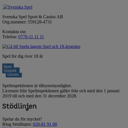
Svenska Spel Sport & Casino AB
Org.nummer: 559128-4731
Kontakta oss
Telefon:
0770-11 11 11
Spel för dig över 18 år
Spelinspektionen är tillsynsmyndighet.
Licensen från Spelinspektionen gäller från och med den 1 januari
2019 till och med den 31 december 2028.
Spelar du för mycket?
Ring Stödlinjen:
020-81 91 00