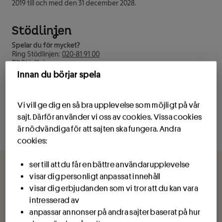
2019 till och med den 31 december 2028.
Spelar du för mycket?
Ring Stödlinjen:
020-81 91 00
Till Stödlinjen
Innan du börjar spela
© Svenska Spel Sport & Casino AB
Vi vill ge dig en så bra upplevelse som möjligt på vår
Denna webbplats är skyddad av upphovsrättslagen (1960-729).
sajt. Därför använder vi oss av cookies. Vissa cookies
Detta omfattar varumärken, text, fotografier, teckningar och
bilder.
är nödvändiga för att sajten ska fungera. Andra
cookies:
ser till att du får en bättre användarupplevelse
visar dig personligt anpassat innehåll
visar dig erbjudanden som vi tror att du kan vara
intresserad av
Sätt in och spela
anpassar annonser på andra sajter baserat på hur