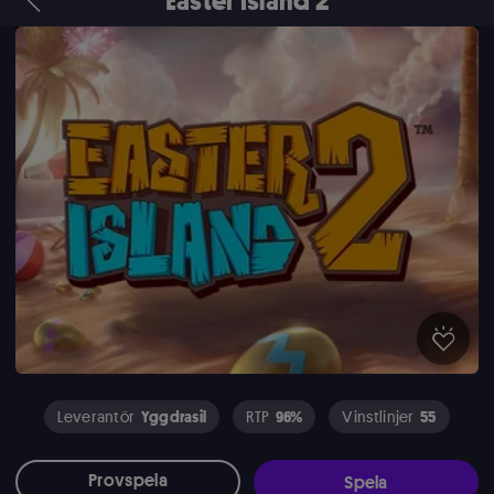
Easter Island 2
Leverantör
Yggdrasil
RTP
96%
Vinstlinjer
55
Provspela
Spela