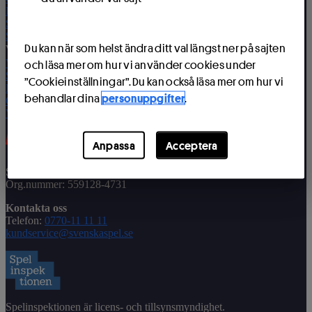
Risker med spel om pengar
Självtest
Spelpaus
Du kan när som helst ändra ditt val längst ner på sajten
Villkor och integritet
Villkor
och läsa mer om hur vi använder cookies under
Spelregler
”Cookieinställningar”. Du kan också läsa mer om hur vi
Behandling av personuppgifter
behandlar dina
personuppgifter
.
Om cookies
Välj dina cookies
Anpassa
Acceptera
Svenska Spel Sport & Casino AB
Org.nummer: 559128-4731
Kontakta oss
Telefon:
0770-11 11 11
kundservice@svenskaspel.se
Spelinspektionen är licens- och tillsynsmyndighet.