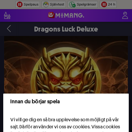
Hoppa till innehåll
Dragons Luc
Dragons Luck Deluxe
Innan du börjar spela
Vi vill ge dig en så bra upplevelse som möjligt på vår
sajt. Därför använder vi oss av cookies. Vissa cookies