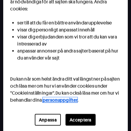
är nödvändiga för att sajten ska fungera. Andra
Leverantör
RedTiger
RTP
95.77%
Vinstlinjer
20
cookies:
ser till att du får en bättre användarupplevelse
Provspela
Spela
visar dig personligt anpassat innehåll
visar dig erbjudanden som vi tror att du kan vara
Dragons Luck Deluxe - är en 5-hjuls slot med 20 vinstlinjer. Magisk,
intresserad av
mystisk och full drömmar, denna slot introducerar spännande
anpassar annonser på andra sajter baserat på hur
specialfunktioner som utlöses av Dragon Coin och Mega Coin
du använder vår sajt
symboler!
Du kan när som helst ändra ditt val längst ner på sajten
För detta spel gäller
Spelregler för Casino och datorsimulerade
och läsa mer om hur vi använder cookies under
automatspel
samt de spelregler som återfinns på spelets spelsida
(Spelspecifika Villkor). För det fall texten ovan skiljer sig från de
”Cookieinställningar”. Du kan också läsa mer om hur vi
Spelspecifika Villkoren äger de senare företräde.
behandlar dina
personuppgifter
.
Anpassa
Acceptera