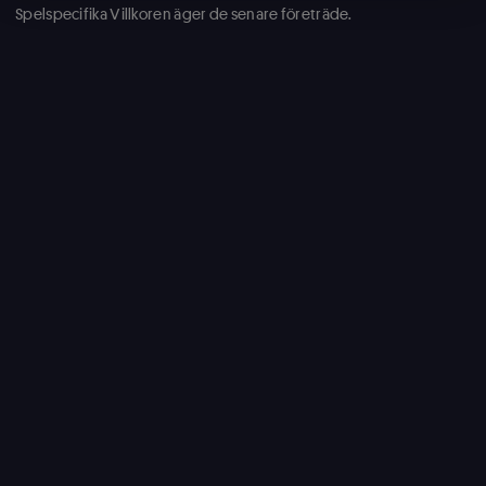
Spelspecifika Villkoren äger de senare företräde.