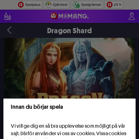
Hoppa till innehåll
Dragon
Dragon Shard
Innan du börjar spela
Vi vill ge dig en så bra upplevelse som möjligt på vår
sajt. Därför använder vi oss av cookies. Vissa cookies