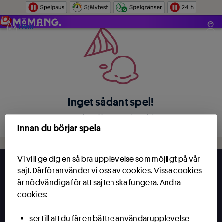
Hoppa till innehåll
Hem
Inget sådant spel!
Tyvärr har vi inget spel med det
namnet
Innan du börjar spela
Vi vill ge dig en så bra upplevelse som möjligt på vår
sajt. Därför använder vi oss av cookies. Vissa cookies
är nödvändiga för att sajten ska fungera. Andra
Momangs casinospel
cookies:
Slots
ser till att du får en bättre användarupplevelse
Live casino