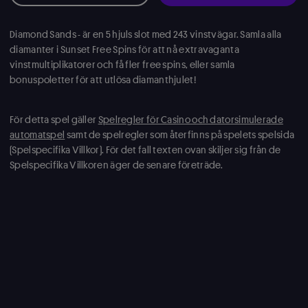
Diamond Sands - är en 5 hjuls slot med 243 vinstvägar. Samla alla
diamanter i Sunset Free Spins för att nå extravaganta
vinstmultiplikatorer och få fler free spins, eller samla
bonuspoletter för att utlösa diamanthjulet!
För detta spel gäller
Spelregler för Casino och datorsimulerade
automatspel
samt de spelregler som återfinns på spelets spelsida
(Spelspecifika Villkor). För det fall texten ovan skiljer sig från de
Spelspecifika Villkoren äger de senare företräde.