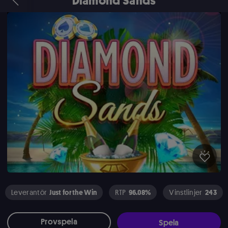
Diamond Sands
Leverantör
Just for the Win
RTP
96.08%
Vinstlinjer
243
Provspela
Spela