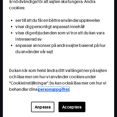
är nödvändiga för att sajten ska fungera. Andra
Leverantör
Light&Wonder
RTP
94%
Vinstlinjer
4608
cookies:
ser till att du får en bättre användarupplevelse
Spela
visar dig personligt anpassat innehåll
visar dig erbjudanden som vi tror att du kan vara
Diamond Hunter Cash Falls Add Em Up - är en 5-hjuls videoslot med
intresserad av
4608 vinstvägar. Fyll hjulen med glittrande diamanter för att vinna
anpassar annonser på andra sajter baserat på hur
kontantpriser och jackpots som boostas med Add Em Up-feature i
du använder vår sajt
både basspel och i free spins.
Du kan när som helst ändra ditt val längst ner på sajten
För detta spel gäller
Spelregler för Casino och datorsimulerade
och läsa mer om hur vi använder cookies under
automatspel
samt de spelregler som återfinns på spelets spelsida
(Spelspecifika Villkor). För det fall texten ovan skiljer sig från de
”Cookieinställningar”. Du kan också läsa mer om hur vi
Spelspecifika Villkoren äger de senare företräde.
behandlar dina
personuppgifter
.
Anpassa
Acceptera