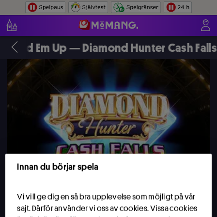
Hoppa till innehåll
 Add Em Up — Diamond Hunter Cash Falls 
Diamond Hunter Cash Falls Add Em U
Innan du börjar spela
Vi vill ge dig en så bra upplevelse som möjligt på vår
sajt. Därför använder vi oss av cookies. Vissa cookies