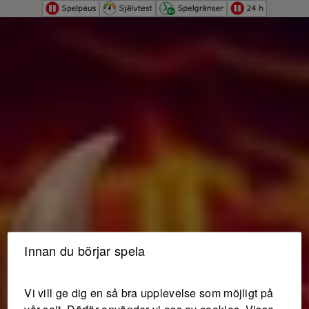
Hoppa till innehåll
Hem
Innan du börjar spela
Vi vill ge dig en så bra upplevelse som möjligt på
vår sajt. Därför använder vi oss av cookies. Vissa