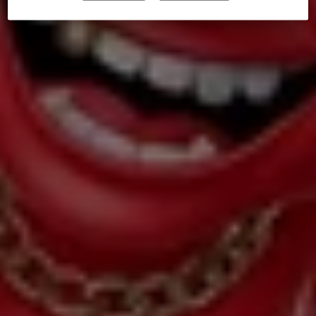
Leverantör
Yggdrasil
RTP
94%
Vinstlinjer
40
Provspela
Spela
Devil's Delight - är en 5-hjuls videoslot med 40 vinstlinjer. Vi tar ett
besök i helvetets eldar fulla av kontantpriser och jackpots som
samlas in av djävulen. Under spelets gång låser vi även progressivt
upp nya features till djävulen.
För detta spel gäller
Spelregler för Casino och datorsimulerade
automatspel
samt de spelregler som återfinns på spelets spelsida
(Spelspecifika Villkor). För det fall texten ovan skiljer sig från de
Spelspecifika Villkoren äger de senare företräde.
Momangs casinospel
Slots
Live casino
Populära spel
Nyheter
Bordsspel
Om Svenska Spel
Om Svenska Spel
Jobba hos oss
Press
Nyhetsrummet
Svenska Spel
Sport & Casino
Spelkoll