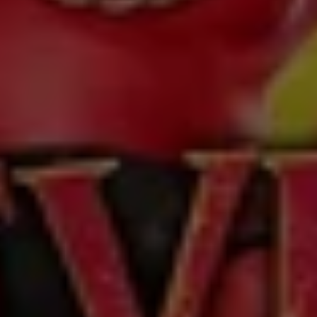
Om spelkoll
Risker med spel om pengar
Självtest
Spelpaus
Villkor och integritet
Villkor
Spelregler
Behandling av personuppgifter
Om cookies
Välj
dina cookies