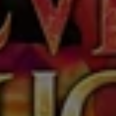
Svenska Spel Sport & Casino AB
Org.nummer: 559128-4731
Kontakta oss