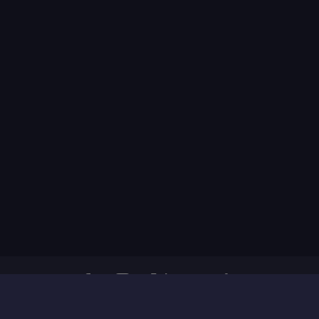
Momangs casinospel