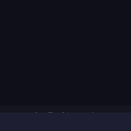
Momangs casinospel