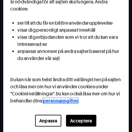
är nödvändiga för att sajten ska fungera. Andra
Leverantör
Hacksaw Gaming
RTP
96.35%
cookies:
ser till att du får en bättre användarupplevelse
Provspela
Spela
visar dig personligt anpassat innehåll
visar dig erbjudanden som vi tror att du kan vara
Cubes - är en videslot med clustervinster. Målet är att matcha 5
intresserad av
eller fler ansluta symboler av samma färg var som helst på rutnätet
anpassar annonser på andra sajter baserat på hur
för att få en vinnande kombination.
du använder vår sajt
För detta spel gäller
Spelregler för Casino och datorsimulerade
Du kan när som helst ändra ditt val längst ner på sajten
automatspel
samt de spelregler som återfinns på spelets spelsida
och läsa mer om hur vi använder cookies under
(Spelspecifika Villkor). För det fall texten ovan skiljer sig från de
Spelspecifika Villkoren äger de senare företräde.
”Cookieinställningar”. Du kan också läsa mer om hur vi
behandlar dina
personuppgifter
.
Anpassa
Acceptera