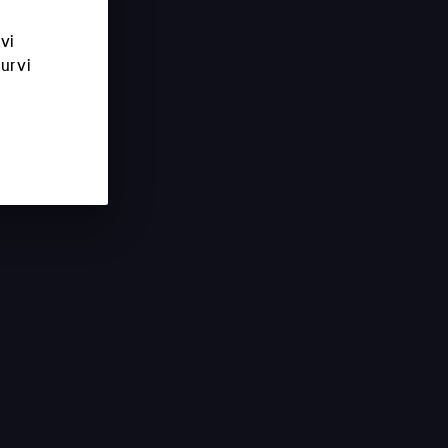
 vi
ur vi