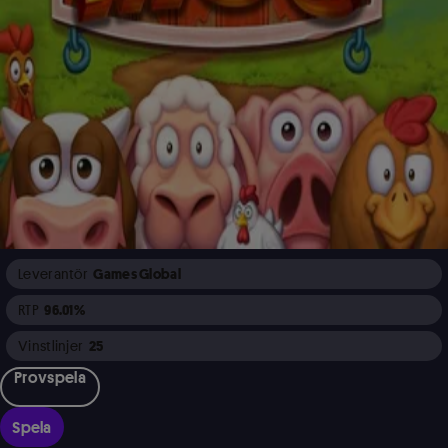
Leverantör
Games Global
RTP
96.01%
Vinstlinjer
25
Provspela
Spela