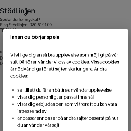
Spelar du för mycket?
Ring Stödlinjen:
020-81 91 00
Till Stödlinjen
Innan du börjar spela
© Svenska Spel Sport & Casino AB
Vi vill ge dig en så bra upplevelse som möjligt på vår
Denna webbplats är skyddad av upphovsrättslagen (1960-729).
sajt. Därför använder vi oss av cookies. Vissa cookies
Detta omfattar varumärken, text, fotografier, teckningar och bilder.
är nödvändiga för att sajten ska fungera. Andra
cookies:
ser till att du får en bättre användarupplevelse
visar dig personligt anpassat innehåll
0 min
Visa saldo
visar dig erbjudanden som vi tror att du kan vara
intresserad av
anpassar annonser på andra sajter baserat på hur
du använder vår sajt