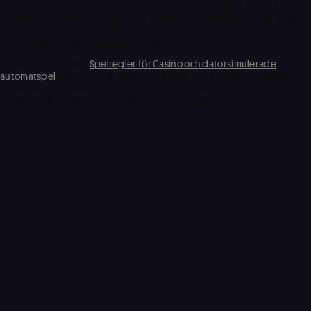
Cock-A-Doodle Moo - Är en 6-hjuls slot med 25 vinstlinjer. Landa 5
scatter symboler för free spin där varje symbol man landat ger ett spin.
Samla hästskor för att eventuellt trigga bonusspelet. Upplev
spänningen på den charmiga bondgården.
För detta spel gäller
Spelregler för Casino och datorsimulerade
automatspel
samt de spelregler som återfinns på spelets spelsida
(Spelspecifika Villkor). För det fall texten ovan skiljer sig från de
Spelspecifika Villkoren äger de senare företräde.