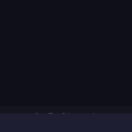
Momangs casinospel