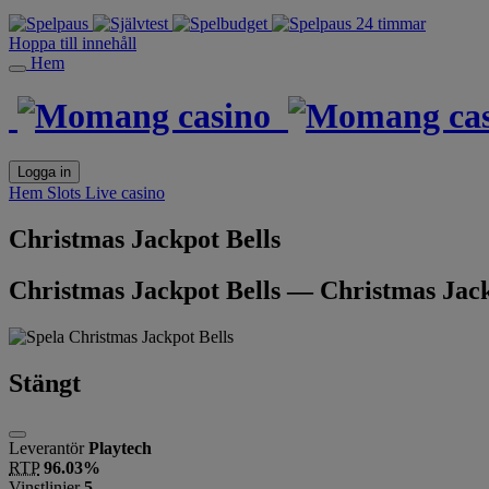
Hoppa till innehåll
Hem
Logga in
Hem
Slots
Live casino
Christmas Jackpot Bells
Christmas Jackpot Bells — Christmas Jac
Stängt
Leverantör
Playtech
RTP
96.03%
Vinstlinjer
5