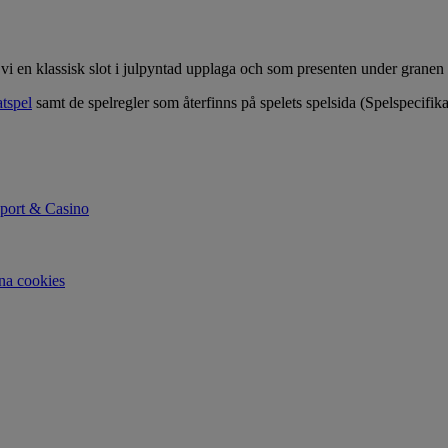
r vi en klassisk slot i julpyntad upplaga och som presenten under granen
tspel
samt de spelregler som återfinns på spelets spelsida (Spelspecifika 
port & Casino
ina cookies