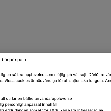
 börjar spela
19 till och med den 31 december 2028.
e dig en så bra upplevelse som möjligt på vår sajt. Därför anvä
s. Vissa cookies är nödvändiga för att sajten ska fungera. An
ll att du får en bättre användarupplevelse
dig personligt anpassat innehåll
dig erbjudanden som vi tror att du kan vara intresserad av