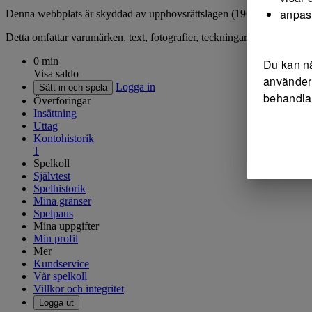
anpass
Denna webbplats är skyddad av upphovsrättslagen (1960-729).
Detta omfattar varumärken, text, fotografier, teckningar och bilder.
0 min
Du kan nä
Visa saldo
använder 
Logga in
Sätt in och spela
behandla
Överföringar
Insättning
Uttag
Kontohistorik
1
Spelkoll
Självtest
Spelhistorik
Mina gränser
Spelpaus
Mina uppgifter
Min profil
Mer
Kundservice
Vår spelkoll
Villkor och integritet
Logga ut