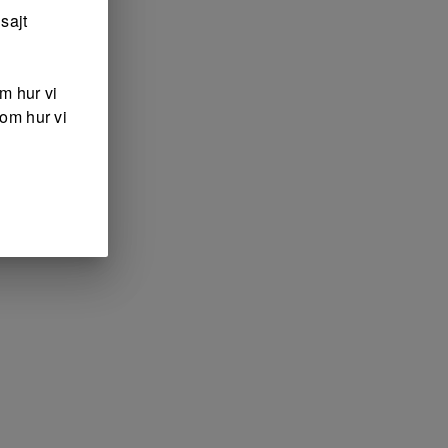
sajt
m hur vi
om hur vi