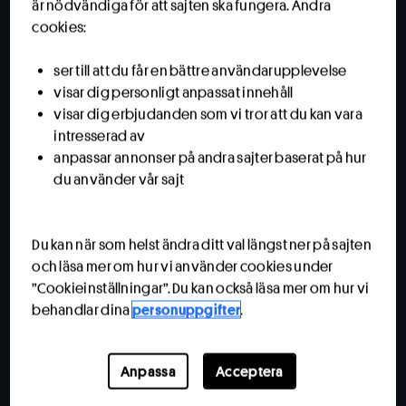
är nödvändiga för att sajten ska fungera. Andra
Leverantör
Games Global
RTP
96.2%
Vinstlinjer
25
cookies:
ser till att du får en bättre användarupplevelse
Provspela
Spela
visar dig personligt anpassat innehåll
visar dig erbjudanden som vi tror att du kan vara
Chilli Inferno - Är en 5-hjuls videoslot med 25 vinstlinjer. Brinnande
intresserad av
het peppar, och minst lika heta hjul. Landa 6+ mynt för att trigga
anpassar annonser på andra sajter baserat på hur
Link&Win-feature med fasta jackpots. Landa 3 scatters för free
du använder vår sajt
spins med Mystery-symboler.
Du kan när som helst ändra ditt val längst ner på sajten
För detta spel gäller
Spelregler för Casino och datorsimulerade
och läsa mer om hur vi använder cookies under
automatspel
samt de spelregler som återfinns på spelets spelsida
(Spelspecifika Villkor). För det fall texten ovan skiljer sig från de
”Cookieinställningar”. Du kan också läsa mer om hur vi
Spelspecifika Villkoren äger de senare företräde.
behandlar dina
personuppgifter
.
Anpassa
Acceptera