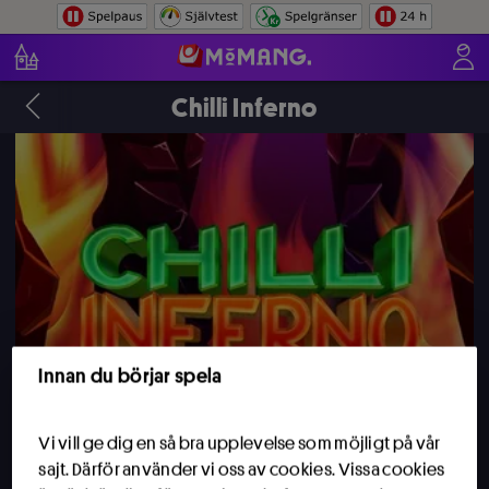
Hoppa till innehåll
Chilli
Chilli Inferno
Innan du börjar spela
Vi vill ge dig en så bra upplevelse som möjligt på vår
sajt. Därför använder vi oss av cookies. Vissa cookies