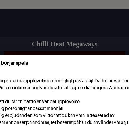
Chilli Heat Megaways
 börjar spela
 dig en så bra upplevelse som möjligt på vår sajt. Därför använder
Vissa cookies är nödvändiga för att sajten ska fungera. Andra co
ll att du får en bättre användarupplevelse
dig personligt anpassat innehåll
dig erbjudanden som vi tror att du kan vara intresserad av
ar annonser på andra sajter baserat på hur du använder vår sajt