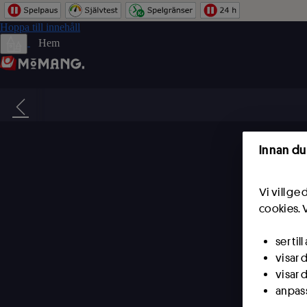
Hoppa till innehåll
Hem
Innan du
Vi vill ge
cookies. 
ser ti
visar 
visar 
anpass