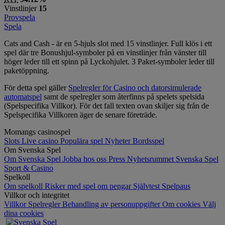
Vinstlinjer
15
Provspela
Spela
Cats and Cash - är en 5-hjuls slot med 15 vinstlinjer. Full klös i ett
spel där tre Bonushjul-symboler på en vinstlinjer från vänster till
höger leder till ett spinn på Lyckohjulet. 3 Paket-symboler leder till
paketöppning.
För detta spel gäller
Spelregler för Casino och datorsimulerade
automatspel
samt de spelregler som återfinns på spelets spelsida
(Spelspecifika Villkor). För det fall texten ovan skiljer sig från de
Spelspecifika Villkoren äger de senare företräde.
Momangs casinospel
Slots
Live casino
Populära spel
Nyheter
Bordsspel
Om Svenska Spel
Om Svenska Spel
Jobba hos oss
Press
Nyhetsrummet
Svenska Spel
Sport & Casino
Spelkoll
Om spelkoll
Risker med spel om pengar
Självtest
Spelpaus
Villkor och integritet
Villkor
Spelregler
Behandling av personuppgifter
Om cookies
Välj
dina cookies