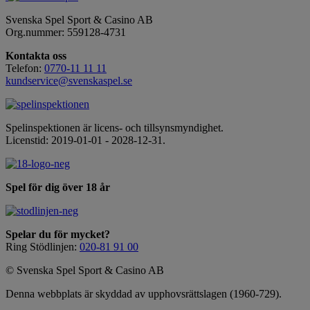
Svenska Spel Sport & Casino AB
Org.nummer: 559128-4731
Kontakta oss
Telefon:
0770-11 11 11
kundservice@svenskaspel.se
Spelinspektionen är licens- och tillsynsmyndighet.
Licenstid: 2019-01-01 - 2028-12-31.
Spel för dig över 18 år
Spelar du för mycket?
Ring Stödlinjen:
020-81 91 00
© Svenska Spel Sport & Casino AB
Denna webbplats är skyddad av upphovsrättslagen (1960-729).