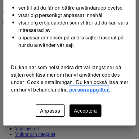
© Svenska Spel Sport & Casino AB
ser till att du får en bättre användarupplevelse
Denna webbplats är skyddad av upphovsrättslagen (1960-729).
visar dig personligt anpassat innehåll
visar dig erbjudanden som vi tror att du kan vara
Detta omfattar varumärken, text, fotografier, teckningar och bilder.
intresserad av
0 min
anpassar annonser på andra sajter baserat på
Visa saldo
hur du använder vår sajt
Logga in
Sätt in och spela
Överföringar
Insättning
Uttag
Du kan när som helst ändra ditt val längst ner på
Kontohistorik
1
sajten och läsa mer om hur vi använder cookies
Spelkoll
under ”Cookieinställningar”. Du kan också läsa mer
Självtest
om hur vi behandlar dina
personuppgifter
.
Spelhistorik
Mina gränser
Spelpaus
Mina uppgifter
Anpassa
Acceptera
Min profil
Mer
Kundservice
Vår spelkoll
Villkor och integritet