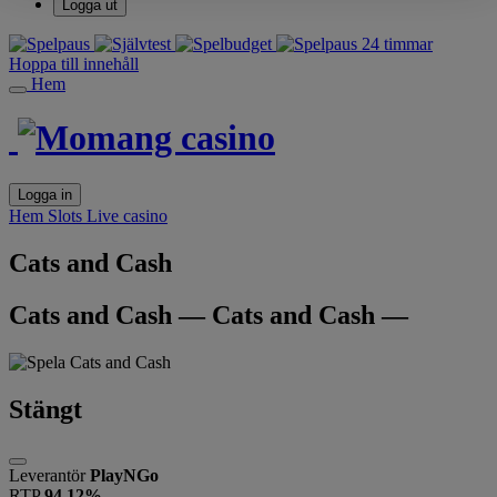
Logga ut
Hoppa till innehåll
Hem
Logga in
Hem
Slots
Live casino
Cats and Cash
Cats and Cash — Cats and Cash —
Stängt
Leverantör
PlayNGo
RTP
94.12%