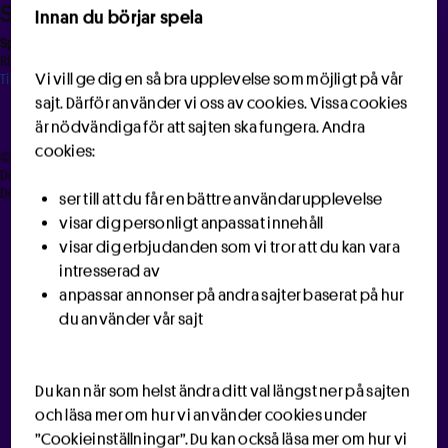
Innan du börjar spela
Spelar du för mycket?
Ring Stödlinjen:
020-81 91 00
Vi vill ge dig en så bra upplevelse som möjligt på vår
Till Stödlinjen
sajt. Därför använder vi oss av cookies. Vissa cookies
är nödvändiga för att sajten ska fungera. Andra
cookies:
© Svenska Spel Sport & Casino AB
Denna webbplats är skyddad av upphovsrättslagen (1960-729).
Detta omfattar varumärken, text, fotografier, teckningar och bilder.
ser till att du får en bättre användarupplevelse
visar dig personligt anpassat innehåll
visar dig erbjudanden som vi tror att du kan vara
0 min
Visa saldo
intresserad av
anpassar annonser på andra sajter baserat på hur
du använder vår sajt
Logga in
Sätt in och spela
Överföringar
Du kan när som helst ändra ditt val längst ner på sajten
Insättning
och läsa mer om hur vi använder cookies under
Uttag
”Cookieinställningar”. Du kan också läsa mer om hur vi