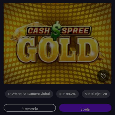
Leverantör
Games Global
RTP
94.2%
Vinstlinjer
20
Provspela
Spela