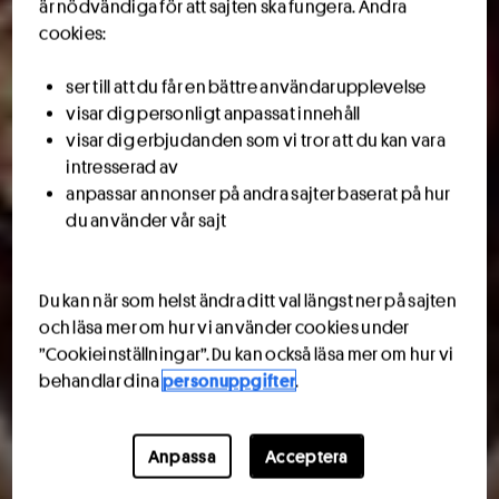
är nödvändiga för att sajten ska fungera. Andra
Spelspecifika Villkoren äger de senare företräde.
cookies:
ser till att du får en bättre användarupplevelse
visar dig personligt anpassat innehåll
visar dig erbjudanden som vi tror att du kan vara
intresserad av
anpassar annonser på andra sajter baserat på hur
du använder vår sajt
Du kan när som helst ändra ditt val längst ner på sajten
och läsa mer om hur vi använder cookies under
”Cookieinställningar”. Du kan också läsa mer om hur vi
behandlar dina
personuppgifter
.
Anpassa
Acceptera