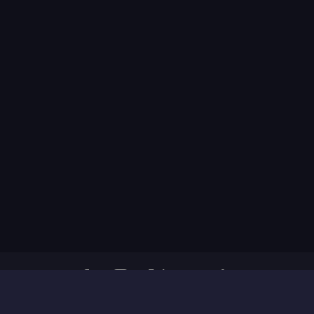
Momangs casinospel