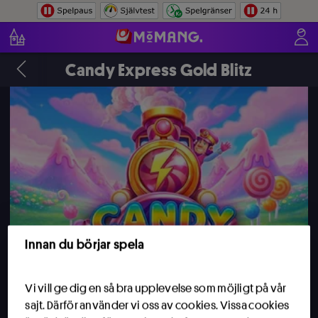
Hoppa till innehåll
Candy Express G
Candy Express Gold Blitz
Innan du börjar spela
Vi vill ge dig en så bra upplevelse som möjligt på vår
sajt. Därför använder vi oss av cookies. Vissa cookies