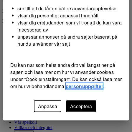
© Svenska Spel Sport & Casino AB
ser till att du får en bättre användarupplevelse
Denna webbplats är skyddad av upphovsrättslagen (1960-729).
visar dig personligt anpassat innehåll
Detta omfattar varumärken, text, fotografier, teckningar och bilder.
visar dig erbjudanden som vi tror att du kan vara
intresserad av
0 min
anpassar annonser på andra sajter baserat på
Visa saldo
Logga in
Sätt in och spela
hur du använder vår sajt
Överföringar
Insättning
Uttag
Kontohistorik
Du kan när som helst ändra ditt val längst ner på
1
sajten och läsa mer om hur vi använder cookies
Spelkoll
under ”Cookieinställningar”. Du kan också läsa mer
Självtest
Spelhistorik
om hur vi behandlar dina
personuppgifter
.
Mina gränser
Spelpaus
Mina uppgifter
Anpassa
Acceptera
Min profil
Mer
Kundservice
Vår spelkoll
Villkor och integritet