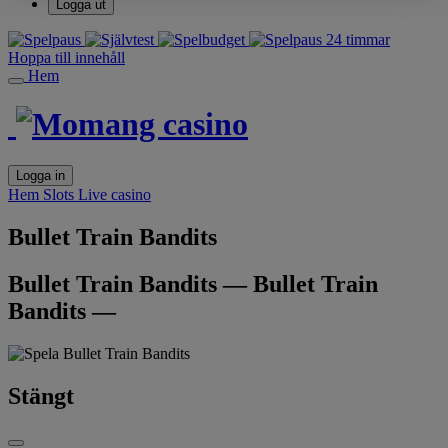
Logga ut
Hoppa till innehåll
Hem
Logga in
Hem
Slots
Live casino
Bullet Train Bandits
Bullet Train Bandits — Bullet Train
Bandits —
Stängt