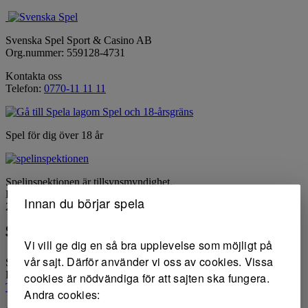
Svenska Spel Sport & Casino AB
Org.nummer: 559128-4731
Kontakta oss
Telefon:
0770-11 11 11
Spel för dig över 18 år
Spelinspektionen är tillsynsmyndighet.
Licensen från Spelinspektionen gäller från och med den 1 januari
Innan du börjar spela
2019 till och med den 31 december 2028.
Vi vill ge dig en så bra upplevelse som möjligt på
vår sajt. Därför använder vi oss av cookies. Vissa
Spelar du för mycket?
Ring Stödlinjen:
020-81 91 00
cookies är nödvändiga för att sajten ska fungera.
Till Stödlinjen
Andra cookies: