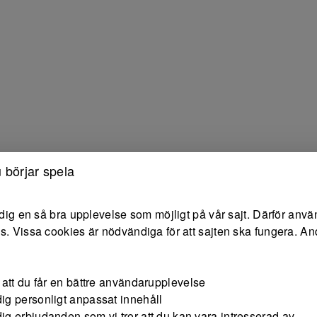
 börjar spela
19 till och med den 31 december 2028.
e dig en så bra upplevelse som möjligt på vår sajt. Därför anvä
s. Vissa cookies är nödvändiga för att sajten ska fungera. An
ll att du får en bättre användarupplevelse
dig personligt anpassat innehåll
dig erbjudanden som vi tror att du kan vara intresserad av