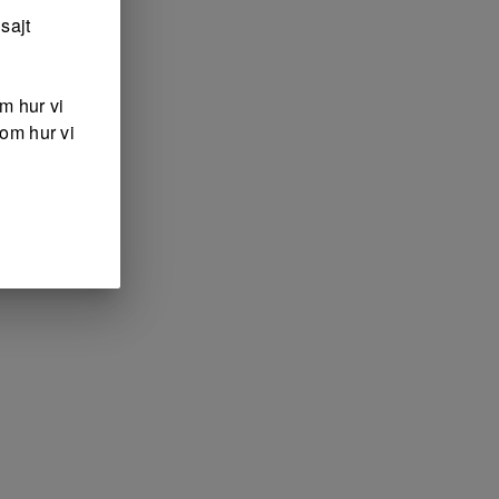
sajt
m hur vi
om hur vi