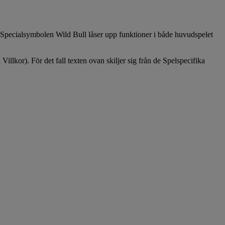
n... Specialsymbolen Wild Bull låser upp funktioner i både huvudspelet
Villkor). För det fall texten ovan skiljer sig från de Spelspecifika