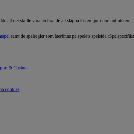
dde att det skulle vara en bra idé att släppa lös en tjur i porslinbutike
tspel
samt de spelregler som återfinns på spelets spelsida (Spelspecifika 
port & Casino
ina cookies