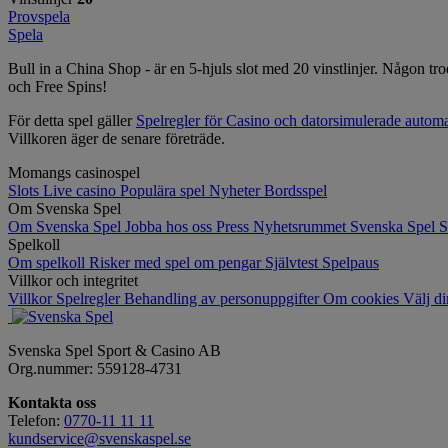
Provspela
Spela
Bull in a China Shop - är en 5-hjuls slot med 20 vinstlinjer. Någon tro
och Free Spins!
För detta spel gäller
Spelregler för Casino och datorsimulerade automa
Villkoren äger de senare företräde.
Momangs casinospel
Slots
Live casino
Populära spel
Nyheter
Bordsspel
Om Svenska Spel
Om Svenska Spel
Jobba hos oss
Press
Nyhetsrummet
Svenska Spel S
Spelkoll
Om spelkoll
Risker med spel om pengar
Självtest
Spelpaus
Villkor och integritet
Villkor
Spelregler
Behandling av personuppgifter
Om cookies
Välj d
Svenska Spel Sport & Casino AB
Org.nummer: 559128-4731
Kontakta oss
Telefon:
0770-11 11 11
kundservice@svenskaspel.se