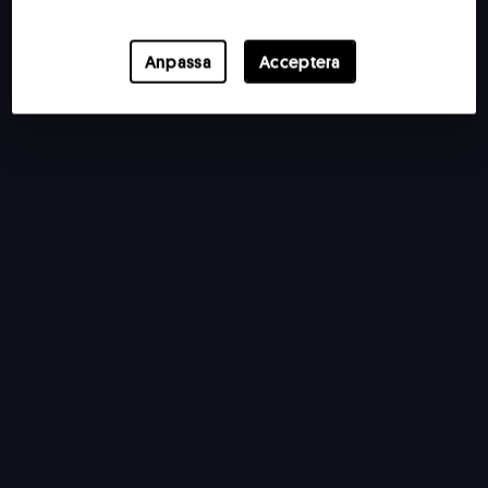
Anpassa
Acceptera