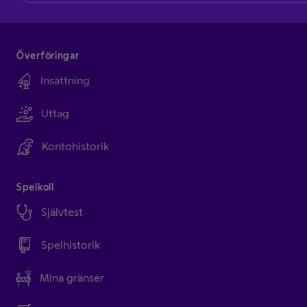
Överföringar
Insättning
Uttag
Kontohistorik
Spelkoll
Självtest
Spelhistorik
Mina gränser