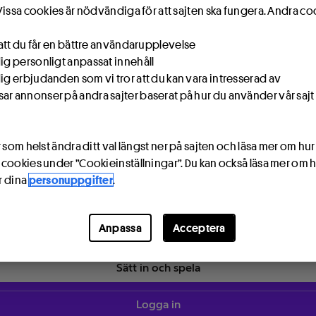
Vissa cookies är nödvändiga för att sajten ska fungera. Andra co
ll att du får en bättre användarupplevelse
dig personligt anpassat innehåll
dig erbjudanden som vi tror att du kan vara intresserad av
ar annonser på andra sajter baserat på hur du använder vår sajt
 som helst ändra ditt val längst ner på sajten och läsa mer om hur
cookies under ”Cookieinställningar”. Du kan också läsa mer om h
r dina
personuppgifter
.
Anpassa
Acceptera
Sätt in och spela
Logga in