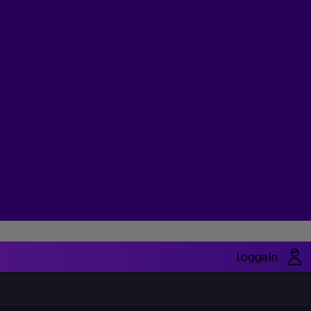
Breaking Bad Mega Fir
Logga in