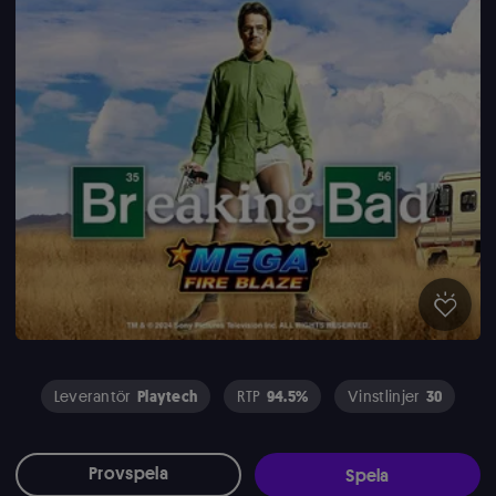
Leverantör
Playtech
RTP
94.5%
Vinstlinjer
30
Provspela
Spela