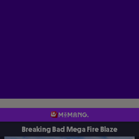
Breaking Bad Mega Fire Blaze