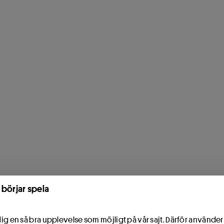
Hoppa till innehåll
 börjar spela
 dig en så bra upplevelse som möjligt på vår sajt. Därför använder
19 till och med den 31 december 2028.