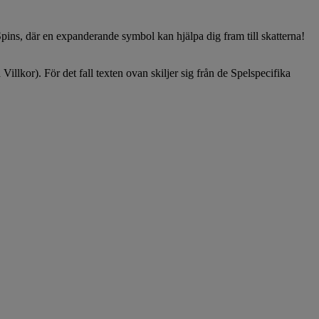
ins, där en expanderande symbol kan hjälpa dig fram till skatterna!
Villkor). För det fall texten ovan skiljer sig från de Spelspecifika