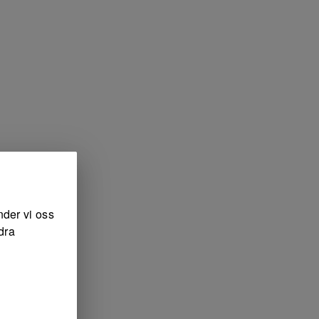
nder vi oss
dra