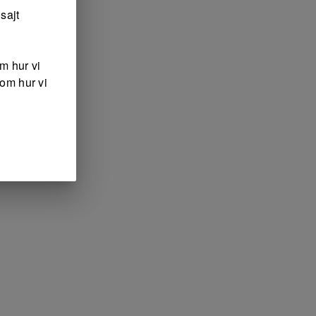
sajt
m hur vi
om hur vi