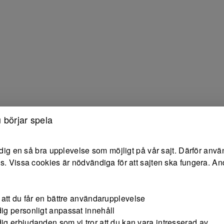
 börjar spela
19 till och med den 31 december 2028.
e dig en så bra upplevelse som möjligt på vår sajt. Därför anvä
s. Vissa cookies är nödvändiga för att sajten ska fungera. An
ll att du får en bättre användarupplevelse
dig personligt anpassat innehåll
dig erbjudanden som vi tror att du kan vara intresserad av