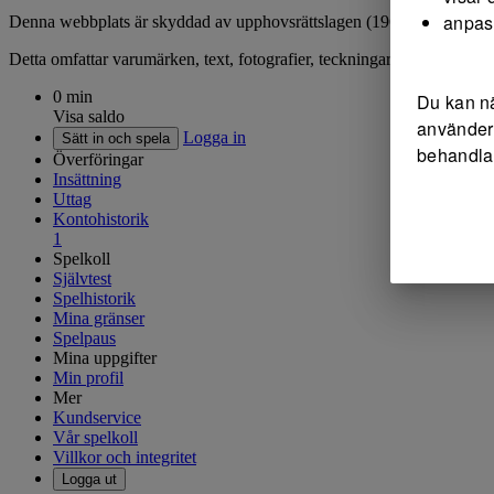
anpass
Denna webbplats är skyddad av upphovsrättslagen (1960-729).
Detta omfattar varumärken, text, fotografier, teckningar och bilder.
0 min
Du kan nä
Visa saldo
använder 
Logga in
Sätt in och spela
behandla
Överföringar
Insättning
Uttag
Kontohistorik
1
Spelkoll
Självtest
Spelhistorik
Mina gränser
Spelpaus
Mina uppgifter
Min profil
Mer
Kundservice
Vår spelkoll
Villkor och integritet
Logga ut