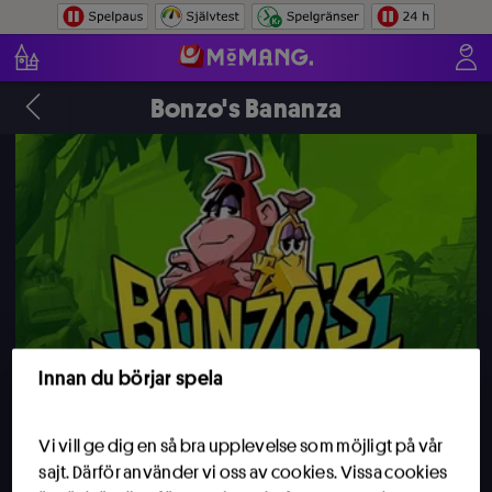
Hoppa till innehåll
Bonzo's B
Bonzo's Bananza
Innan du börjar spela
Vi vill ge dig en så bra upplevelse som möjligt på vår
sajt. Därför använder vi oss av cookies. Vissa cookies