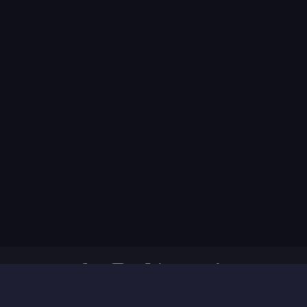
Momangs casinospel