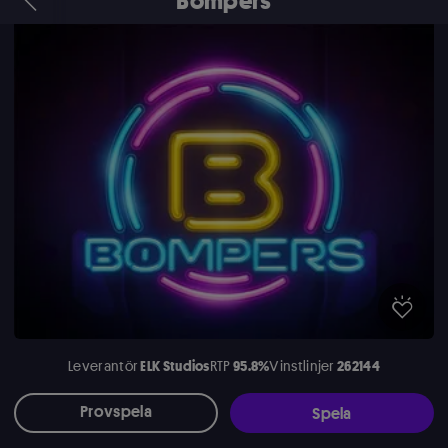
Bompers
Leverantör
ELK Studios
RTP
95.8%
Vinstlinjer
262144
Provspela
Spela