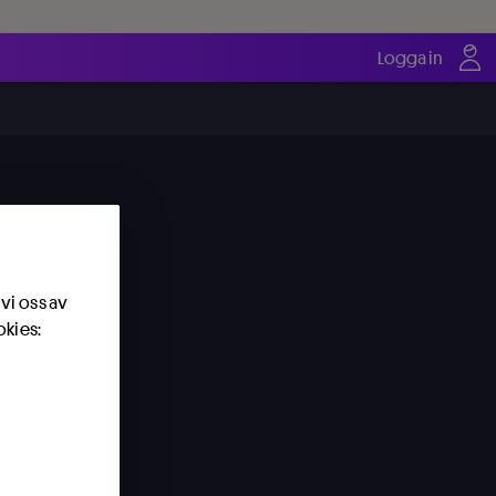
Blazing Rush 
Logga in
 vi oss av
okies: